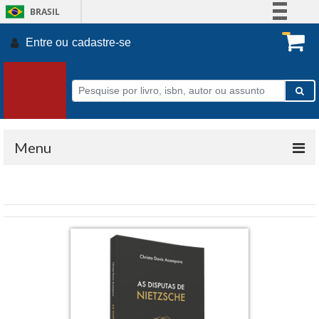
BRASIL
Simplifique!
Entre ou
cadastre-se
.
Comunica BR
Participe
Acesso à informação
Legislação
Canais
Menu