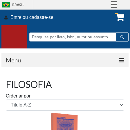
BRASIL
Simplifique!
Entre ou
cadastre-se
.
Comunica BR
Participe
Acesso à informação
Legislação
Canais
Menu
FILOSOFIA
Ordenar por: