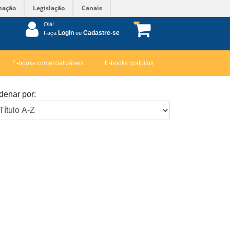
mação
Legislação
Canais
Olá!
Login
Cadastre-se
Faça
ou
E-books comercializáveis
E-books gratuitos
denar por: