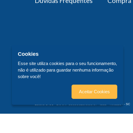
Dúvidas Frequentes
Compra 
Cookies
Esse site utiliza cookies para o seu funcionamento,
não é utilizado para guardar nenhuma informação
sobre você!
Aceitar Cookies
Editora UFSC - CNPJ n° 83.899.526/0006-97 - teste - Trindade - - SC
© 2026 Editora UFSC - Todos os Direitos Reservados