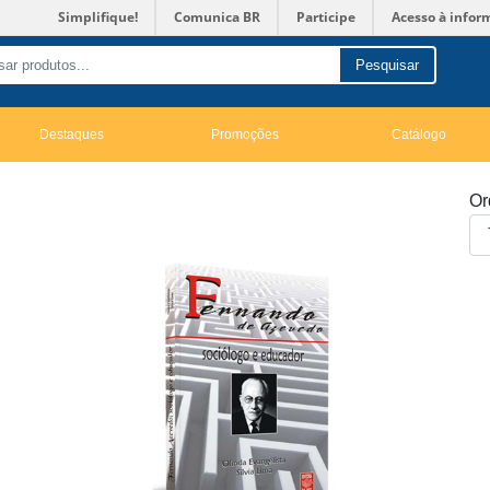
Simplifique!
Comunica BR
Participe
Acesso à infor
Pesquisar
Destaques
Promoções
Catálogo
Or