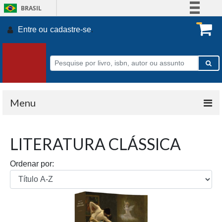
BRASIL
Simplifique!
Entre ou
cadastre-se
.
Comunica BR
Participe
Acesso à informação
Legislação
Canais
Menu
LITERATURA CLÁSSICA
Ordenar por: