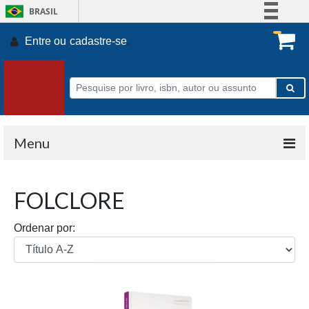
BRASIL
Simplifique!
Entre ou
cadastre-se
.
Comunica BR
Participe
Acesso à informação
Legislação
Canais
Menu
FOLCLORE
Ordenar por: