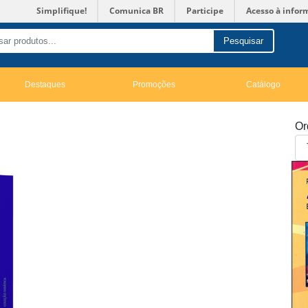
Simplifique!
Comunica BR
Participe
Acesso à infor
Pesquisar
Destaques
Promoções
Catálogo
Or