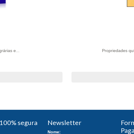
rárias e...
Propriedades quí
100% segura
Newsletter
For
Pag
Nome: