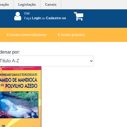
mação
Legislação
Canais
Olá!
Login
Cadastre-se
Faça
ou
E-books comercializáveis
E-books gratuitos
denar por: