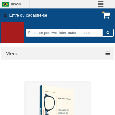
BRASIL
Simplifique!
Entre ou
cadastre-se
.
Comunica BR
Participe
Acesso à informação
Legislação
Canais
Menu