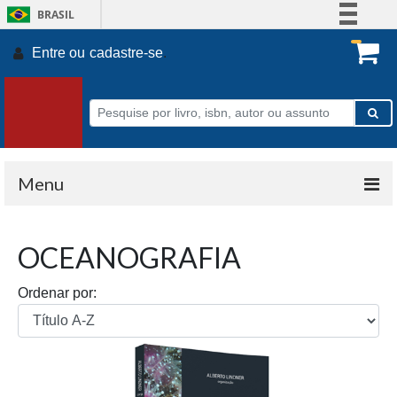
BRASIL
Simplifique!
Entre ou
cadastre-se
.
Comunica BR
Participe
Acesso à informação
Legislação
Canais
Menu
OCEANOGRAFIA
Ordenar por: