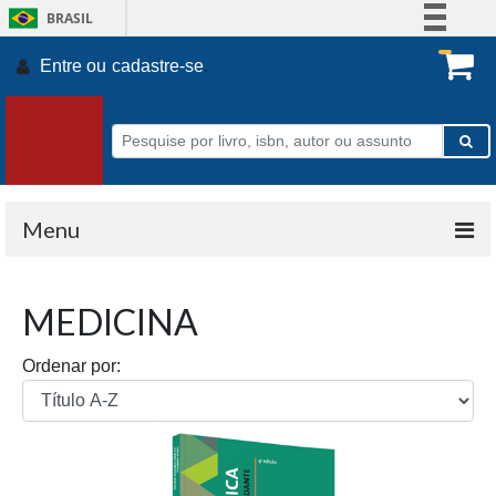
BRASIL
Simplifique!
Entre ou
cadastre-se
.
Comunica BR
Participe
Acesso à informação
Legislação
Canais
Menu
MEDICINA
Ordenar por: