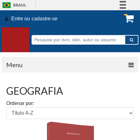
BRASIL
Simplifique!
Entre ou
cadastre-se
.
Comunica BR
Participe
Acesso à informação
Legislação
Canais
Menu
GEOGRAFIA
Ordenar por: