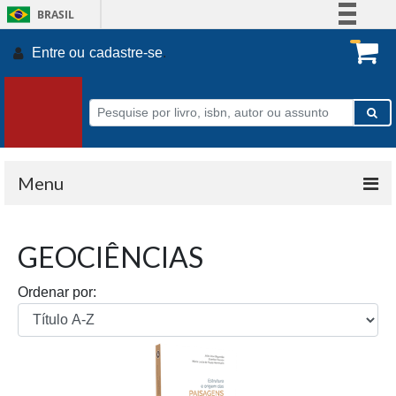
BRASIL
Simplifique!
Entre ou
cadastre-se
.
Comunica BR
Participe
Acesso à informação
Legislação
Canais
Menu
GEOCIÊNCIAS
Ordenar por: