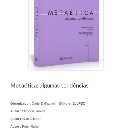
Metaética: algumas tendências
Organizador:
Darlei Dall'agnol
|
Editora:
EdUFSC
Autor :
Stephen Darwall
Autor :
Allan Gibbard
Autor :
Peter Railton