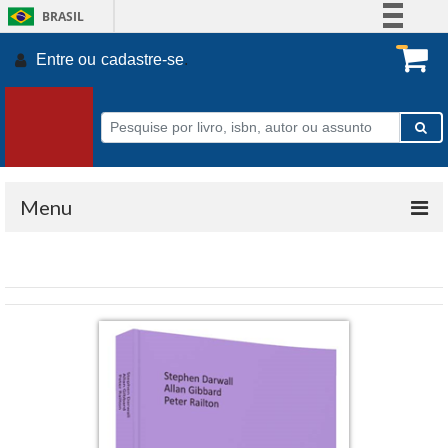
BRASIL
Simplifique!
Entre ou
cadastre-se
.
Comunica BR
Participe
Acesso à informação
Legislação
Canais
Menu