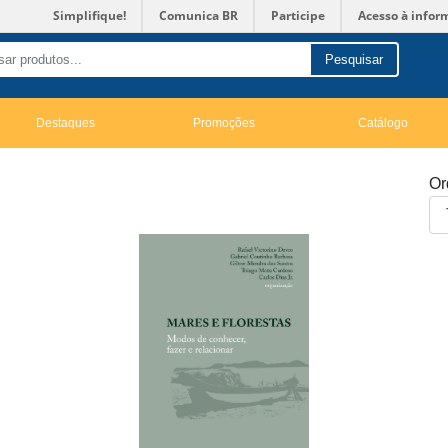
Simplifique!
Comunica BR
Participe
Acesso à infor
Pesquisar
Destaques
Promoções
Catálogo
Or