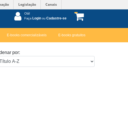
mação
Legislação
Canais
Olá!
Login
Cadastre-se
Faça
ou
E-books comercializáveis
E-books gratuitos
denar por: