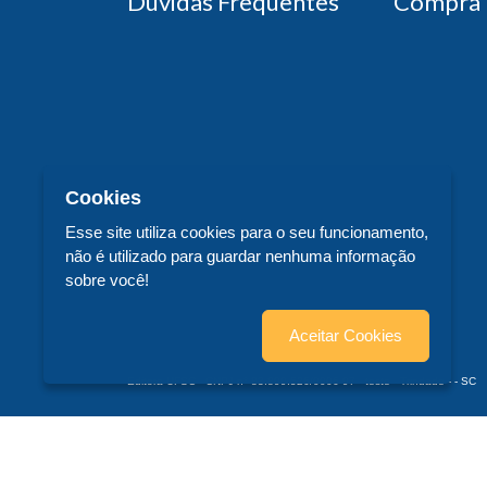
Dúvidas Frequentes
Compra 
Cookies
Esse site utiliza cookies para o seu funcionamento,
não é utilizado para guardar nenhuma informação
sobre você!
Aceitar Cookies
Editora UFSC - CNPJ n° 83.899.526/0006-97 - teste - Trindade - - SC
© 2026 Editora UFSC - Todos os Direitos Reservados