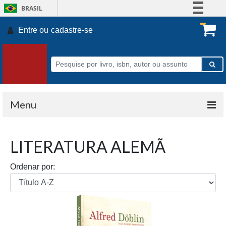
BRASIL
Simplifique!
Entre ou
cadastre-se
.
Comunica BR
Participe
Acesso à informação
Legislação
Canais
Menu
LITERATURA ALEMÃ
Ordenar por: