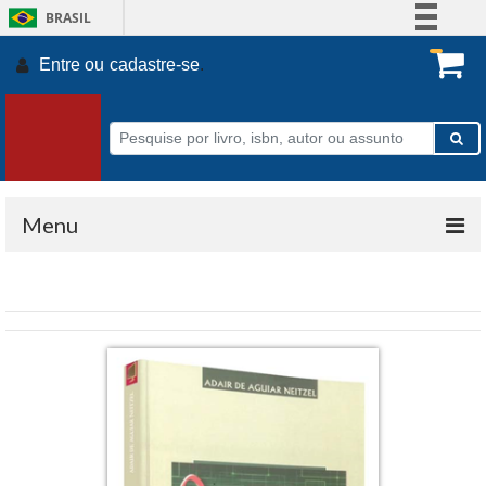
BRASIL
Simplifique!
Entre ou
cadastre-se
.
Comunica BR
Participe
Acesso à informação
Legislação
Canais
Menu