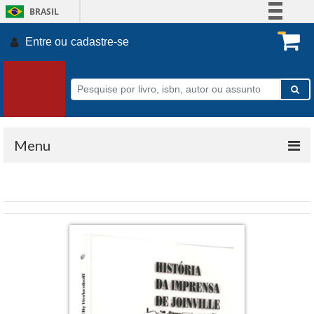
BRASIL
Simplifique!
Entre ou
cadastre-se
.
Comunica BR
Participe
Acesso à informação
Legislação
Canais
Menu