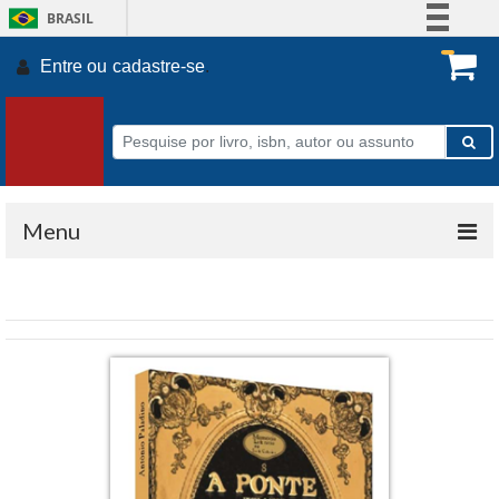
BRASIL
Simplifique!
Entre ou
cadastre-se
.
Comunica BR
Participe
Acesso à informação
Legislação
Canais
Menu