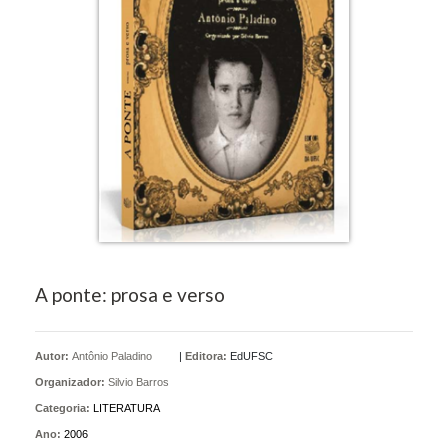
A ponte: prosa e verso
Autor:
Antônio Paladino
|
Editora:
EdUFSC
Organizador:
Silvio Barros
Categoria:
LITERATURA
Ano:
2006