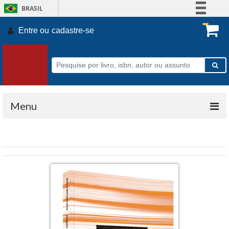
BRASIL
Simplifique!
Entre ou
cadastre-se
.
Comunica BR
Participe
Acesso à informação
Legislação
Canais
Menu