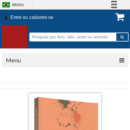
BRASIL
Simplifique!
Entre ou
cadastre-se
.
Comunica BR
Participe
Acesso à informação
Legislação
Canais
Menu