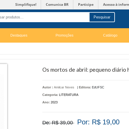
Simplifique!
Comunica BR
Participe
Acesso à infor
Pesquisar
Destaques
Promoções
Catálogo
Os mortos de abril: pequeno diário h
Autor :
Amilcar Neves
|
Editora:
EdUFSC
Categoria:
LITERATURA
Ano:
2023
Por: R$ 19,00
De: R$ 39,00