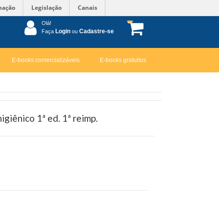
mação
Legislação
Canais
Olá!
Login
Cadastre-se
Faça
ou
E-books comercializáveis
E-books gratuitos
igiênico 1ª ed. 1ª reimp.