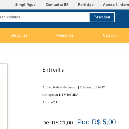
Simplifique!
Comunica BR
Participe
Acesso à infor
Pesquisar
Destaques
Promoções
Catálogo
Entreilha
Autor:
Rafael Reginato
|
Editora:
EdUFSC
Categoria:
LITERATURA
Ano:
2011
Por: R$ 5,00
De: R$ 21,00