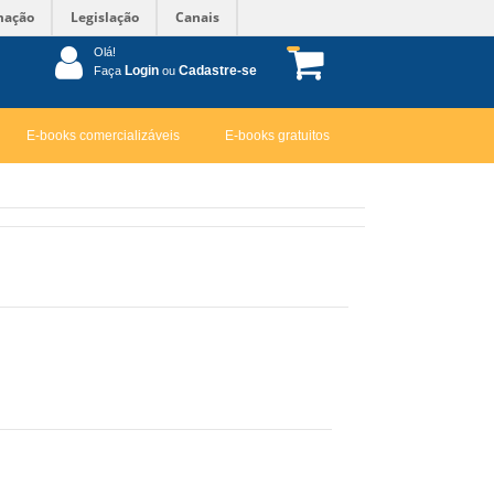
mação
Legislação
Canais
Olá!
Login
Cadastre-se
Faça
ou
E-books comercializáveis
E-books gratuitos