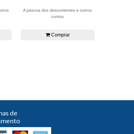
utros
A páscoa dos descontentes e outros
contos
Comprar
mas de
amento