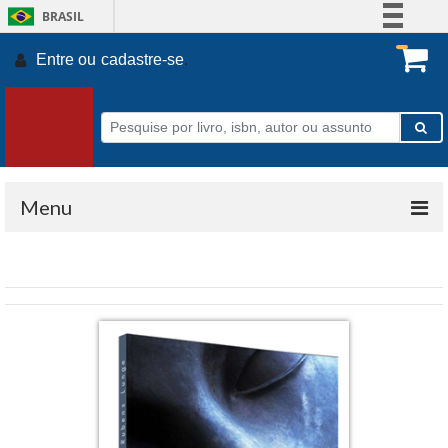
BRASIL
Simplifique!
Entre ou
cadastre-se
.
Comunica BR
Participe
Acesso à informação
Legislação
Canais
Menu