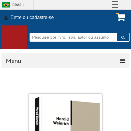
BRASIL
Simplifique!
Entre ou
cadastre-se
.
Comunica BR
Participe
Acesso à informação
Legislação
Canais
Menu