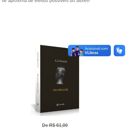
se aproxima de efeitos possíveis do atores-
De R$ 61,00