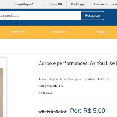
Simplifique!
Comunica BR
Participe
Acesso à infor
Pesquisar
Destaques
Promoções
Catálogo
Corpo e performances: As You Like 
Autor :
Stephan Arnulf Baumgärtel
|
Editora:
EdUFSC
Categoria:
ARTES
Ano:
2011
Por: R$ 5,00
De: R$ 35,00