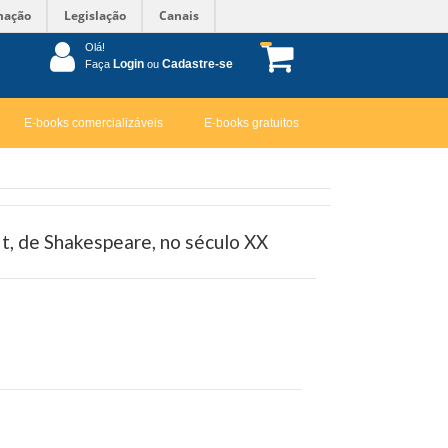
mação
Legislação
Canais
Olá!
Login
Cadastre-se
Faça
ou
E-books comercializáveis
E-books gratuitos
It, de Shakespeare, no século XX