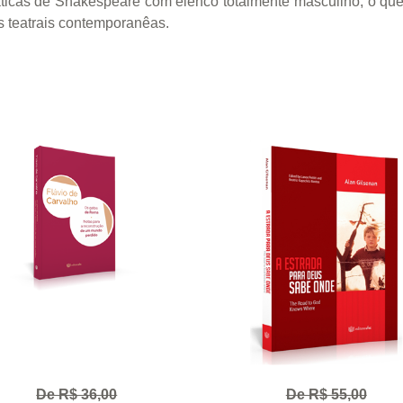
ticas de Shakespeare com elenco totalmente masculino, o que 
 teatrais contemporanêas.
De R$ 36,00
De R$ 55,00