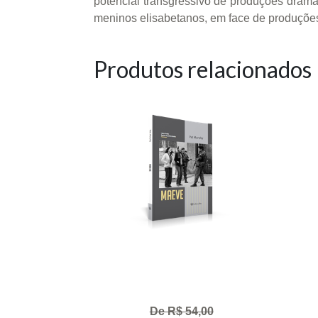
potencial transgressivo de produções dramá
meninos elisabetanos, em face de produções
Produtos relacionados
De R$ 54,00