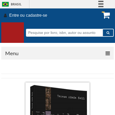
BRASIL
Simplifique!
Entre ou
cadastre-se
.
Comunica BR
Participe
Acesso à informação
Legislação
Canais
Menu