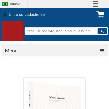
BRASIL
Simplifique!
Entre ou
cadastre-se
.
Comunica BR
Participe
Acesso à informação
Legislação
Canais
Menu