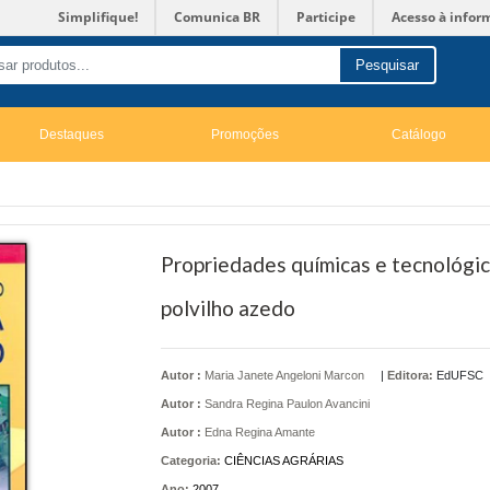
Simplifique!
Comunica BR
Participe
Acesso à infor
Pesquisar
Destaques
Promoções
Catálogo
Propriedades químicas e tecnológi
polvilho azedo
Autor :
Maria Janete Angeloni Marcon
|
Editora:
EdUFSC
Autor :
Sandra Regina Paulon Avancini
Autor :
Edna Regina Amante
Categoria:
CIÊNCIAS AGRÁRIAS
Ano:
2007