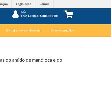
mação
Legislação
Canais
Olá!
Login
Cadastre-se
Faça
ou
E-books comercializáveis
E-books gratuitos
cas do amido de mandioca e do