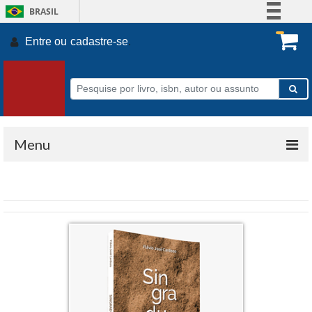
BRASIL
Simplifique!
Entre ou
cadastre-se
.
Comunica BR
Participe
Acesso à informação
Legislação
Canais
Menu