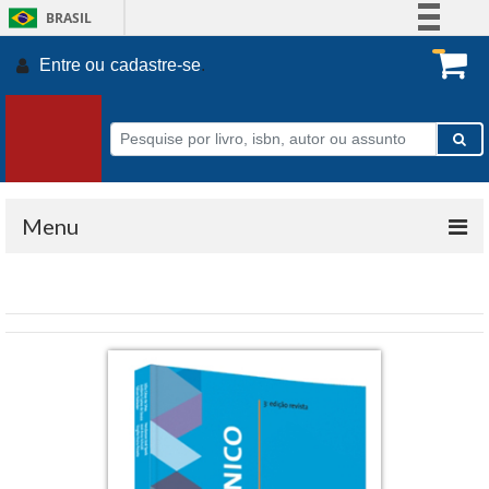
BRASIL
Simplifique!
Entre ou
cadastre-se
.
Comunica BR
Participe
Acesso à informação
Legislação
Canais
Menu