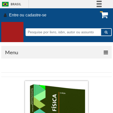
BRASIL
Simplifique!
Entre ou
cadastre-se
.
Comunica BR
Participe
Acesso à informação
Legislação
Canais
Menu