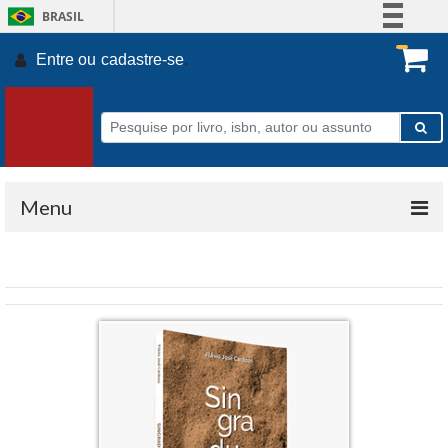
BRASIL
Simplifique!
Entre ou
cadastre-se
.
Comunica BR
Participe
Acesso à informação
Legislação
Canais
Menu