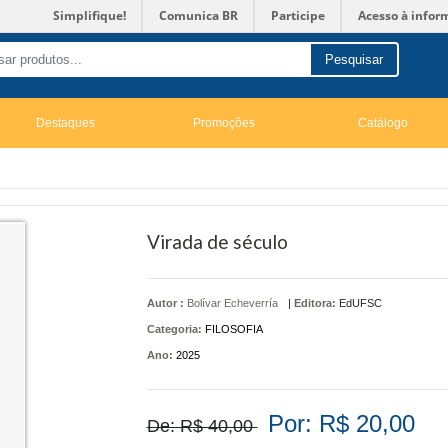
Simplifique!
Comunica BR
Participe
Acesso à infor
Pesquisar
Destaques
Promoções
Catálogo
Virada de século
Autor :
Bolívar Echeverría
|
Editora:
EdUFSC
Categoria:
FILOSOFIA
Ano:
2025
Por: R$ 20,00
De: R$ 40,00