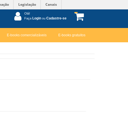
mação
Legislação
Canais
Olá!
Login
Cadastre-se
Faça
ou
E-books comercializáveis
E-books gratuitos