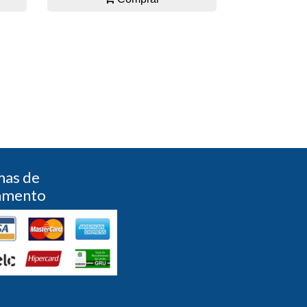
mas de
amento