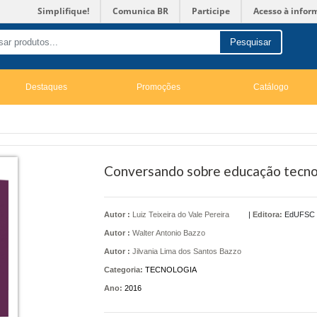
Simplifique!
Comunica BR
Participe
Acesso à infor
Pesquisar
Destaques
Promoções
Catálogo
Conversando sobre educação tecno
Autor :
Luiz Teixeira do Vale Pereira
|
Editora:
EdUFSC
Autor :
Walter Antonio Bazzo
Autor :
Jilvania Lima dos Santos Bazzo
Categoria:
TECNOLOGIA
Ano:
2016