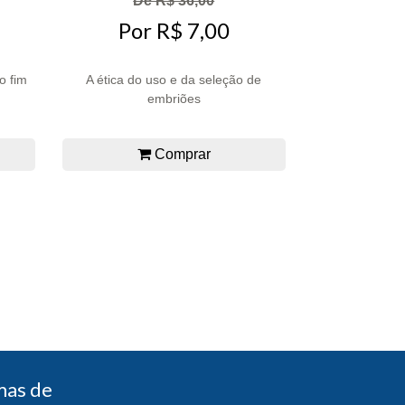
De R$ 36,00
Por R$ 7,00
o fim
A ética do uso e da seleção de
embriões
Comprar
mas de