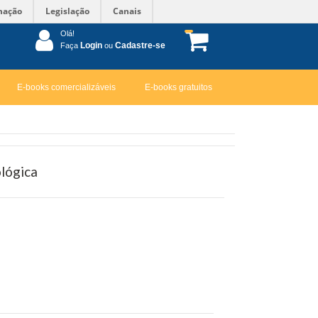
mação
Legislação
Canais
Olá!
Login
Cadastre-se
Faça
ou
E-books comercializáveis
E-books gratuitos
lógica