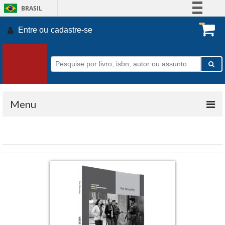
BRASIL
Simplifique!
Entre ou
cadastre-se
.
Comunica BR
Participe
Acesso à informação
Legislação
Canais
Menu