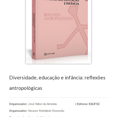
Diversidade, educação e infância: reflexões
antropológicas
Organizador:
José Nilton de Almeida
|
Editora:
EdUFSC
Organizador:
Nicanor Rebolledo Resendíz