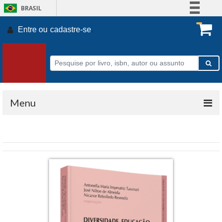
BRASIL
Simplifique!
Entre ou
cadastre-se
.
Comunica BR
Participe
Acesso à informação
Legislação
Canais
Menu