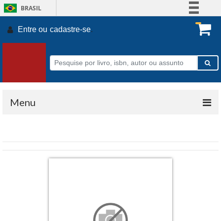
BRASIL
Simplifique!
Entre ou
cadastre-se
.
Comunica BR
Participe
Acesso à informação
Legislação
Canais
Menu