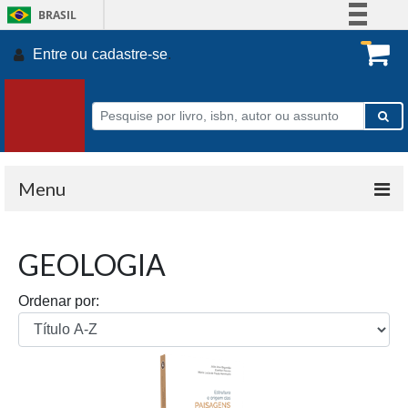
BRASIL
Simplifique!
Entre ou
cadastre-se
.
Comunica BR
Participe
Acesso à informação
Legislação
Canais
Menu
GEOLOGIA
Ordenar por: