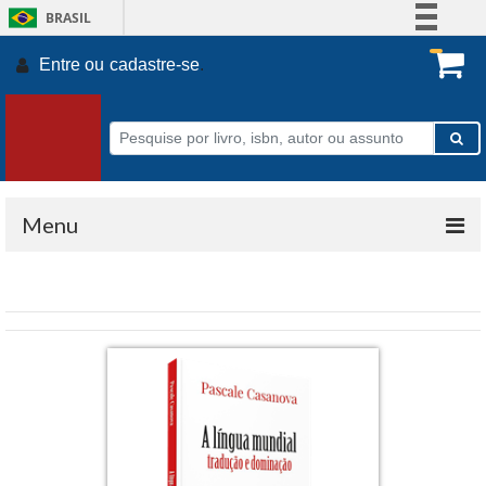
BRASIL
Simplifique!
Entre ou
cadastre-se
.
Comunica BR
Participe
Acesso à informação
Legislação
Canais
Menu