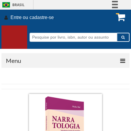
BRASIL
Simplifique!
Entre ou
cadastre-se
.
Comunica BR
Participe
Acesso à informação
Legislação
Canais
Menu