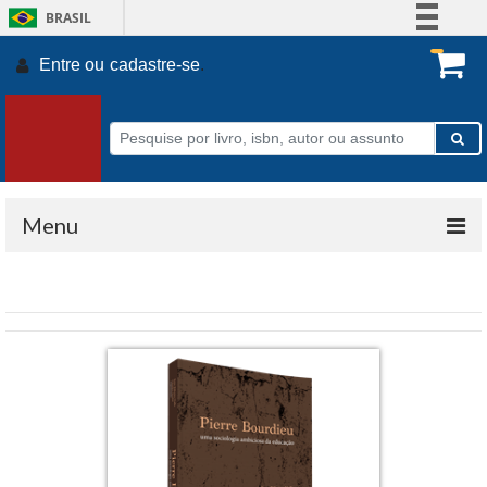
BRASIL
Simplifique!
Entre ou
cadastre-se
.
Comunica BR
Participe
Acesso à informação
Legislação
Canais
Menu