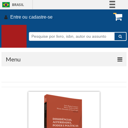
BRASIL
Simplifique!
Entre ou
cadastre-se
.
Comunica BR
Participe
Acesso à informação
Legislação
Canais
Menu