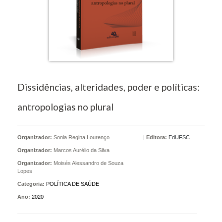
Dissidências, alteridades, poder e políticas:
antropologias no plural
Organizador:
Sonia Regina Lourenço
|
Editora:
EdUFSC
Organizador:
Marcos Aurélio da Silva
Organizador:
Moisés Alessandro de Souza
Lopes
Categoria:
POLÍTICA DE SAÚDE
Ano:
2020