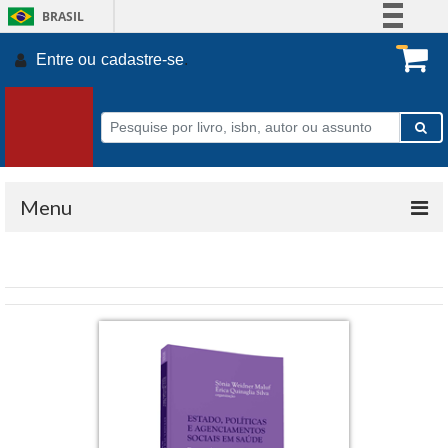
BRASIL
Simplifique!
Entre ou
cadastre-se
.
Comunica BR
Participe
Acesso à informação
Legislação
Canais
Menu