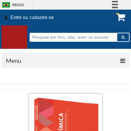
BRASIL
Simplifique!
Entre ou
cadastre-se
.
Comunica BR
Participe
Acesso à informação
Legislação
Canais
Menu