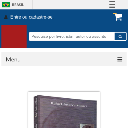
BRASIL
Simplifique!
Entre ou
cadastre-se
.
Comunica BR
Participe
Acesso à informação
Legislação
Canais
Menu