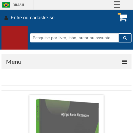
BRASIL
Simplifique!
Entre ou
cadastre-se
.
Comunica BR
Participe
Acesso à informação
Legislação
Canais
Menu