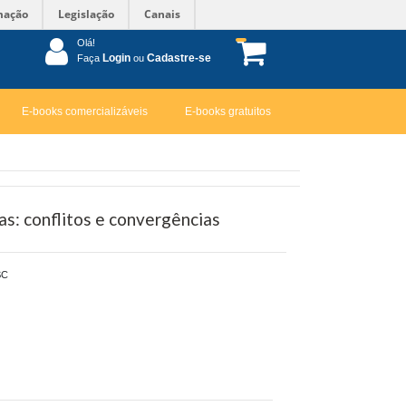
mação
Legislação
Canais
Olá!
Login
Cadastre-se
Faça
ou
E-books comercializáveis
E-books gratuitos
as: conflitos e convergências
SC