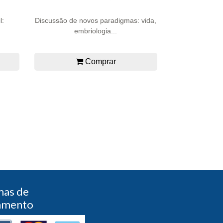
l:
Discussão de novos paradigmas: vida,
embriologia...
Comprar
mas de
amento