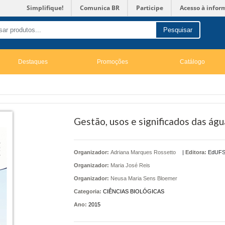
Simplifique!
Comunica BR
Participe
Acesso à infor
Pesquisar
Destaques
Promoções
Catálogo
Gestão, usos e significados das águ
Organizador:
Adriana Marques Rossetto
|
Editora:
EdUF
Organizador:
Maria José Reis
Organizador:
Neusa Maria Sens Bloemer
Categoria:
CIÊNCIAS BIOLÓGICAS
Ano:
2015