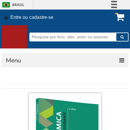
BRASIL
Simplifique!
Entre ou
cadastre-se
.
Comunica BR
Participe
Acesso à informação
Legislação
Canais
Menu