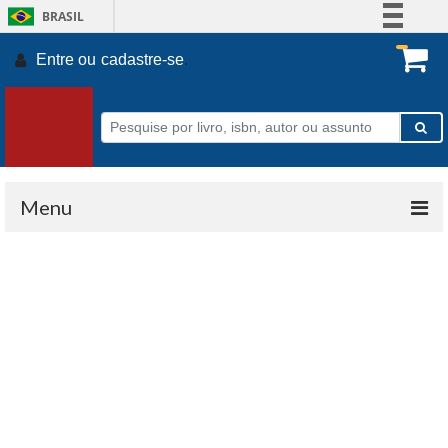
BRASIL
Simplifique!
Entre ou
cadastre-se
.
Comunica BR
Participe
Acesso à informação
Legislação
Canais
Menu