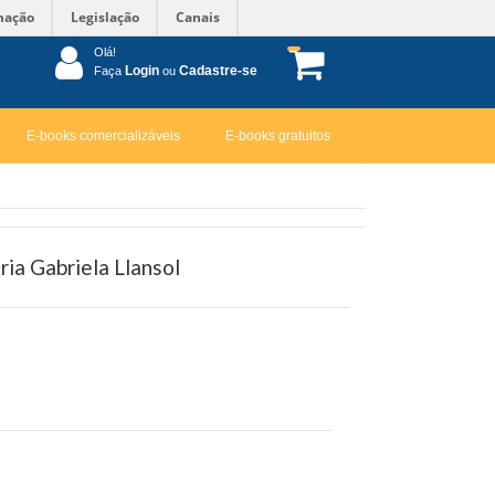
mação
Legislação
Canais
Olá!
Login
Cadastre-se
Faça
ou
E-books comercializáveis
E-books gratuitos
ria Gabriela Llansol