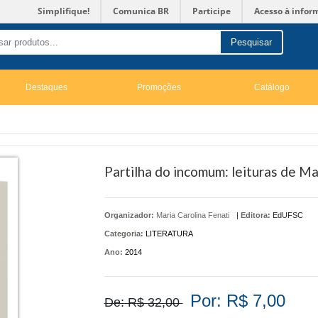
Simplifique!
Comunica BR
Participe
Acesso à infor
Pesquisar
Destaques
Promoções
Catálogo
Partilha do incomum: leituras de Ma
Organizador:
Maria Carolina Fenati
|
Editora:
EdUFSC
Categoria:
LITERATURA
Ano:
2014
Por: R$ 7,00
De: R$ 32,00