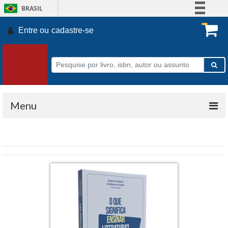
BRASIL
Simplifique!
Entre ou
cadastre-se
.
Comunica BR
Participe
Acesso à informação
Legislação
Canais
Menu